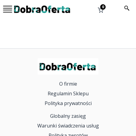
FEROMONY
0
Koszyk
Zaloguj się
O firmie
Regulamin Sklepu
Polityka prywatności
Globalny zasięg
Warunki świadczenia usług
Polityka zwrotów